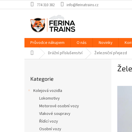
Přejít
774 310 382
info@ferinatrains.cz
na
obsah
Průvodce nákupem
O nás
Novinky
Kon
Domů
Drážní příslušenství
Železniční přejezd
P
Žele
o
Přeskočit
s
Kategorie
kategorie
t
r
Kolejová vozidla
a
Lokomotivy
n
Motorové osobní vozy
n
í
Vlakové soupravy
p
Řídící vozy
a
Osobní vozy