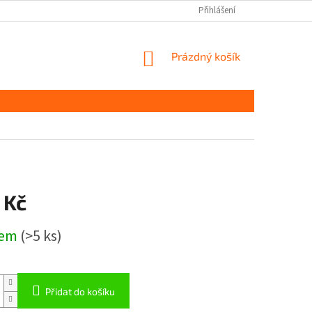
Přihlášení
NÁKUPNÍ
Prázdný košík
KOŠÍK
 Kč
dem
(>5 ks)
Přidat do košíku