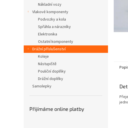
n
Nákladní vozy
e
Vlakové komponenty
l
Podvozky a kola
Spřáhla a nárazníky
Elektronika
Ostatní komponenty
Drážní příslušenství
Koleje
Nástupiště
Popi
Pouliční doplňky
Drážní doplňky
Det
Samolepky
Přeje
jedno
Přijímáme online platby