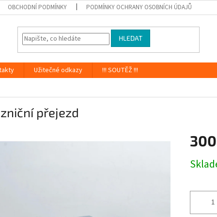
OBCHODNÍ PODMÍNKY
PODMÍNKY OCHRANY OSOBNÍCH ÚDAJŮ
HLEDAT
takty
Užitečné odkazy
!!! SOUTĚŽ !!!
zniční přejezd
300
Měrná
Skla
cena: