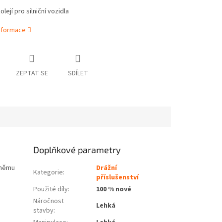
lejí pro silniční vozidla
informace
ZEPTAT SE
SDÍLET
Doplňkové parametry
k němu
Drážní
Kategorie
:
příslušenství
Použité díly
:
100 % nové
Náročnost
Lehká
stavby
: