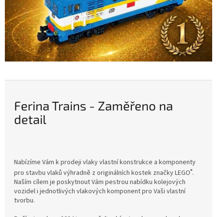
s
-
Z
a
m
ě
ř
e
Ferina Trains - Zaměřeno na
n
detail
o
n
a
Nabízíme Vám k prodeji vlaky vlastní konstrukce a komponenty
d
®
pro stavbu vlaků výhradně z originálních kostek značky
LEGO
.
Naším cílem je poskytnout Vám pestrou nabídku kolejových
e
vozidel i jednotlivých vlakových komponent pro Vaši vlastní
t
tvorbu.
a