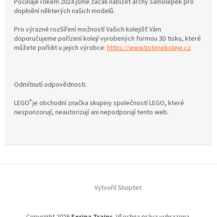
Počínaje rokem 2024 jsme začali nabízet archy samolepek pro
i
doplnění některých našich modelů.
l
Pro výrazné rozšíření možností Vašich kolejišť Vám
doporučujeme pořízení kolejí vyrobených formou 3D tisku, které
můžete pořídit u jejich výrobce:
https://www.tistenekoleje.cz
Odmítnutí odpovědnosti:
®
LEGO
je obchodní značka skupiny společností
LEGO, které
nesponzorují, neautorizují ani nepodporují tento web.
Z
á
Vytvořil Shoptet
p
a
t