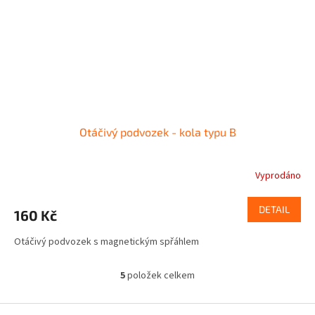
Otáčivý podvozek - kola typu B
Vyprodáno
DETAIL
160 Kč
Otáčivý podvozek s magnetickým spřáhlem
5
položek celkem
O
v
l
Z