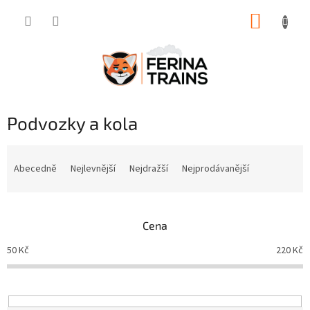
Přejít
NÁKUP
na
obsah
KOŠÍK
Podvozky a kola
Ř
a
Abecedně
Nejlevnější
Nejdražší
Nejprodávanější
z
e
n
Cena
í
p
50
Kč
220
Kč
r
o
d
u