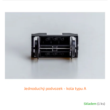
V
ý
p
i
s
p
r
o
d
u
k
t
ů
Jednoduchý podvozek - kola typu A
Skladem
(1 ks)