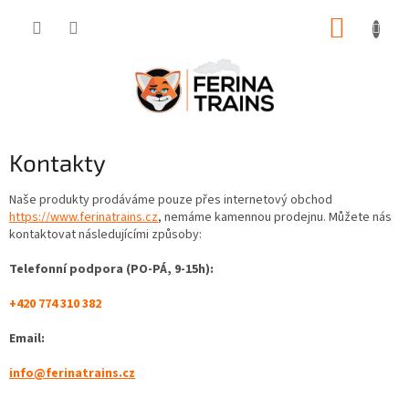
Přejít
NÁKUP
na
obsah
KOŠÍK
Kontakty
Naše produkty prodáváme pouze přes internetový obchod
https://www.ferinatrains.cz
, nemáme kamennou prodejnu. Můžete nás
kontaktovat následujícími způsoby:
Telefonní podpora (PO-PÁ, 9-15h):
+420 774 310 382
Email:
info@ferinatrains.cz