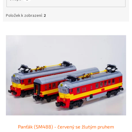
Položek k zobrazení:
2
V
ý
p
i
s
p
r
o
d
u
k
t
ů
Panťák (SM488) - červený se žlutým pruhem