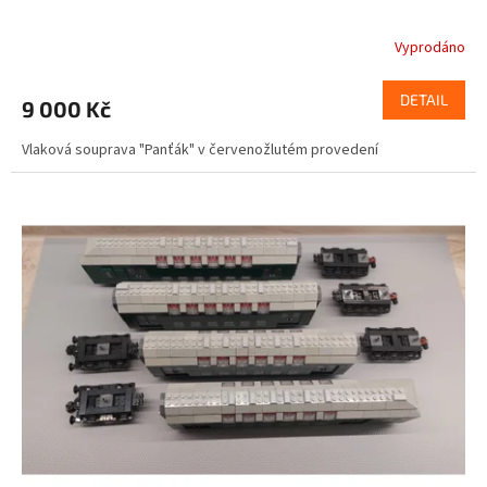
Vyprodáno
DETAIL
9 000 Kč
Vlaková souprava "Panťák" v červenožlutém provedení