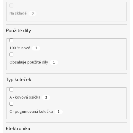
k
t
Na skladě
0
ů
Použité díly
100 % nové
1
Obsahuje použité díly
1
Typ koleček
A - kovová osička
2
C - pogumovaná kolečka
1
Elektronika