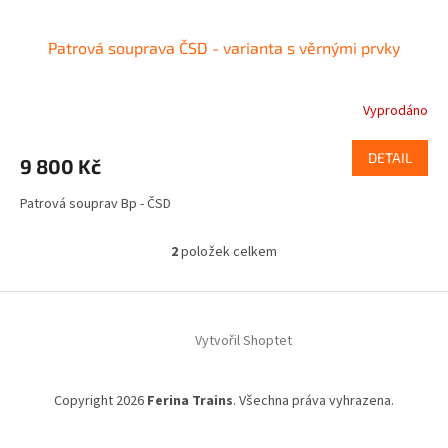
Patrová souprava ČSD - varianta s věrnými prvky
Vyprodáno
DETAIL
9 800 Kč
Patrová souprav Bp - ČSD
2
položek celkem
O
v
l
Z
á
á
d
Vytvořil Shoptet
p
a
a
c
t
í
Copyright 2026
Ferina Trains
. Všechna práva vyhrazena.
í
p
r