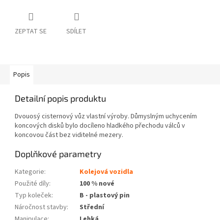
ZEPTAT SE
SDÍLET
Popis
Detailní popis produktu
Dvouosý cisternový vůz vlastní výroby. Důmyslným uchycením
koncových disků bylo docíleno hladkého přechodu válců v
koncovou část bez viditelné mezery.
Doplňkové parametry
Kategorie
:
Kolejová vozidla
Použité díly
:
100 % nové
Typ koleček
:
B - plastový pin
Náročnost stavby
:
Střední
Manipulace
:
Lehká