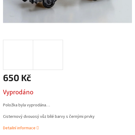
650 Kč
Měrná
Vyprodáno
cena:
Položka byla vyprodána…
Cisternový dvouosý vůz bílé barvy s černými prvky
Detailní informace